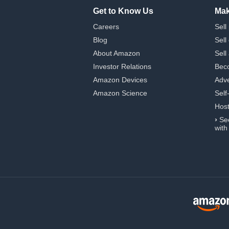
Get to Know Us
Mak
Careers
Sell
Blog
Sell
About Amazon
Sell
Investor Relations
Beco
Amazon Devices
Adve
Amazon Science
Self
Hos
›
Se
with