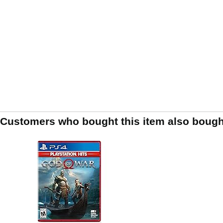
Customers who bought this item also bough