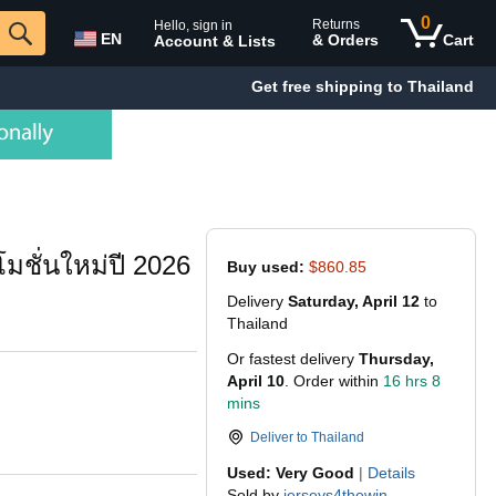
0
Returns
Hello, sign in
EN
& Orders
Cart
Account & Lists
Get free shipping to Thailand
ชั่นใหม่ปี 2026
Buy used:
$860.85
Delivery
Saturday, April 12
to
Thailand
Or fastest delivery
Thursday,
April 10
. Order within
16 hrs 8
mins
Deliver to
Thailand
Used: Very Good
|
Details
Sold by
jerseys4thewin