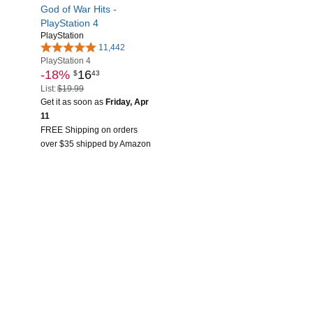
God of War Hits -
PlayStation 4
PlayStation
11,442
PlayStation 4
-18%
16
$
43
List:
$19.99
Get it as soon as
Friday, Apr
11
FREE Shipping on orders
over $35 shipped by Amazon