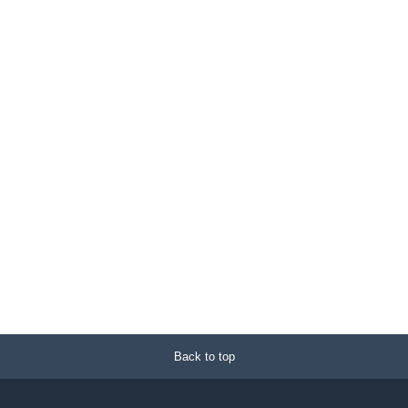
Back to top