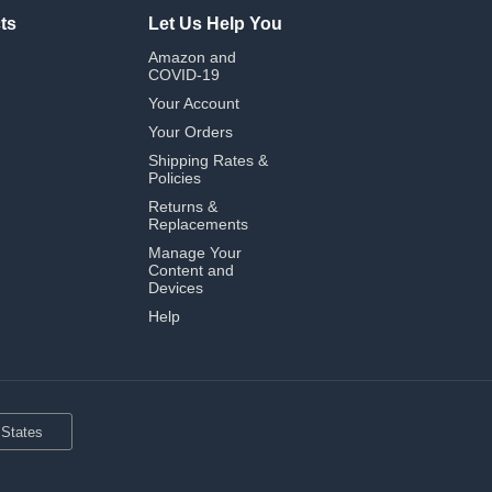
ts
Let Us Help You
Amazon and
COVID-19
Your Account
Your Orders
Shipping Rates &
Policies
Returns &
Replacements
Manage Your
Content and
Devices
Help
 States