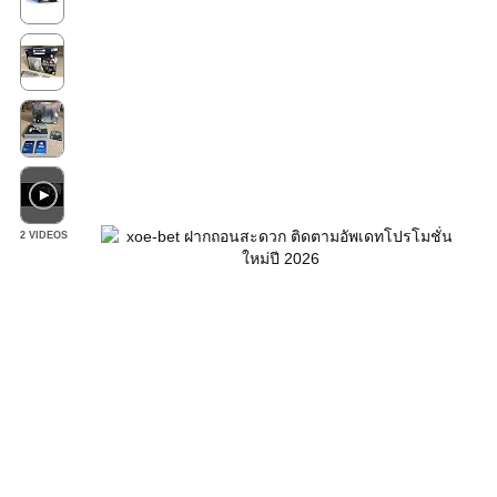
2 VIDEOS