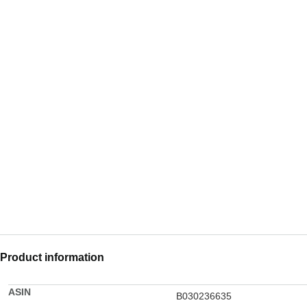
Product information
ASIN
B030236635