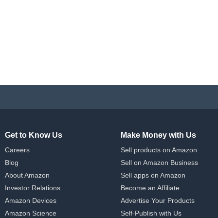
Get to Know Us
Make Money with Us
Careers
Sell products on Amazon
Blog
Sell on Amazon Business
About Amazon
Sell apps on Amazon
Investor Relations
Become an Affiliate
Amazon Devices
Advertise Your Products
Amazon Science
Self-Publish with Us