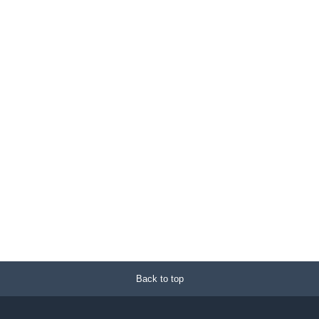
Back to top