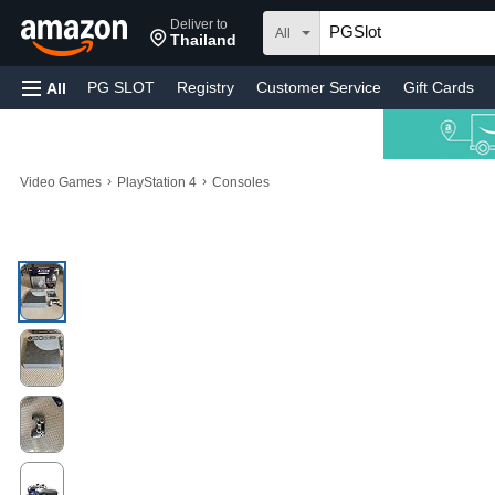
Deliver to
All
Thailand
PG SLOT
Registry
Customer Service
Gift Cards
All
›
›
Video Games
PlayStation 4
Consoles