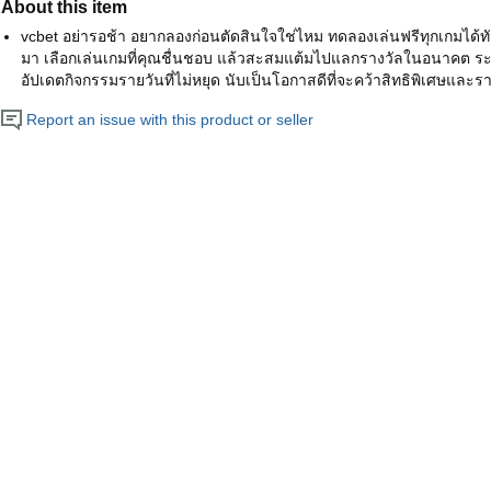
About this item
vcbet อย่ารอช้า อยากลองก่อนตัดสินใจใช่ไหม ทดลองเล่นฟรีทุกเกมได้ทันที
มา เลือกเล่นเกมที่คุณชื่นชอบ แล้วสะสมแต้มไปแลกรางวัลในอนาคต ระ
อัปเดตกิจกรรมรายวันที่ไม่หยุด นับเป็นโอกาสดีที่จะคว้าสิทธิพิเศษและ
Report an issue with this product or seller