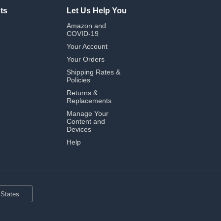
ts
Let Us Help You
Amazon and
COVID-19
Your Account
Your Orders
Shipping Rates &
Policies
Returns &
Replacements
Manage Your
Content and
Devices
Help
 States