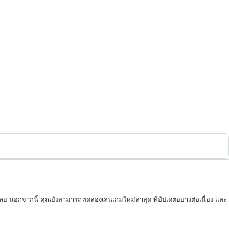
เลย นอกจากนี้ คุณยังสามารถทดลองเล่นเกมใหม่ล่าสุด ที่อัปเดตอย่างต่อเนื่อง และ