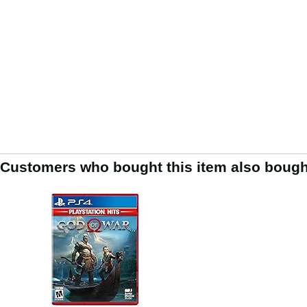
Customers who bought this item also bough