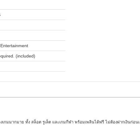
5
Entertainment
equired. (included)
งเกมมากมาย ทั้ง สล็อต รูเล็ต และเกมกีฬา พร้อมเพลินได้ฟรี ไม่ต้องฝากเงินก่อน