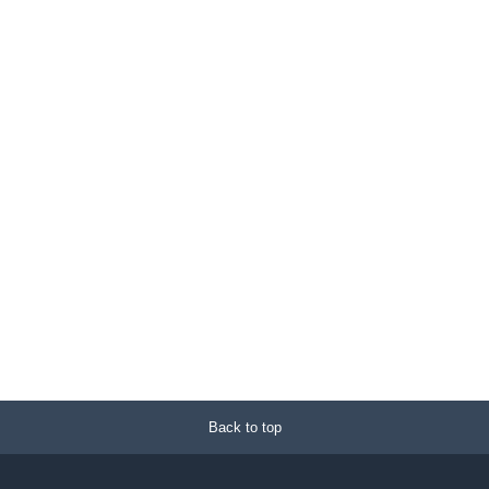
Back to top