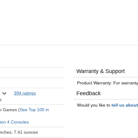
Warranty & Support
Product Warranty: For warranty
Feedback
394 ratings
s
Would you like to
tell us abou
eo Games (
See Top 100 in
tion 4 Consoles
 inches; 7.41 ounces