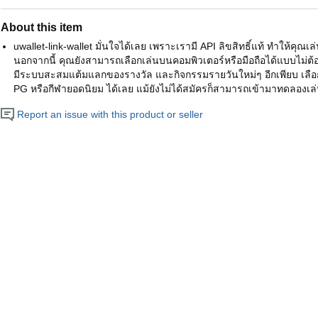
About this item
uwallet-link-wallet มั่นใจได้เลย เพราะเรามี API ลิขสิทธิ์แท้ ทำให้คุณ
นอกจากนี้ คุณยังสามารถเลือกเล่นบนคอมพิวเตอร์หรือมือถือได้แบบไม่ต
มีระบบสะสมแต้มแลกของรางวัล และกิจกรรมรายวันใหม่ๆ อีกเพียบ เลือ
PG หรือกีฬายอดนิยม ได้เลย แม้ยังไม่ได้สมัครก็สามารถเข้ามาทดลองเล่นไ
Report an issue with this product or seller