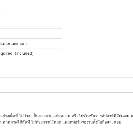
5
Entertainment
equired. (included)
์อย่างเต็มที่ ไม่ว่าจะเป็นของขวัญแต้มสะสม หรือโปรโมชั่นรายสัปดาห์ที่อัปเดตเส
นทุกหมวดได้ทันที ไม่ต้องดาวน์โหลด แพลตฟอร์มรองรับทั้งมือถือและคอม