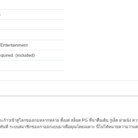
5
Entertainment
equired. (included)
ะก้าวเข้าสู่โลกของเกมหลากหลาย ตั้งแต่ สล็อต PG ที่น่าตื่นเต้น รูเล็ต ฝาผนัง ค
ทันที ระบบสมาชิกของเราออกแบบมาเพื่อคุณโดยเฉพาะ นี่ไม่ได้หมายความว่าแค่นั้