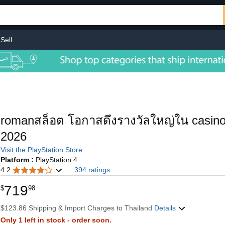
Sell
romanสล็อต โอกาสดึงรางวัลใหญ่ใน casino 
2026
Visit the PlayStation Store
Platform :
PlayStation 4
4.2
394 ratings
719
$
98
$123.86 Shipping & Import Charges to Thailand
Details
Only 1 left in stock - order soon.