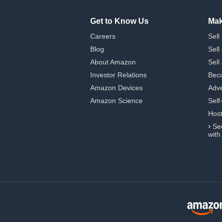
Get to Know Us
Mak
Careers
Sell
Blog
Sell
About Amazon
Sell
Investor Relations
Beco
Amazon Devices
Adve
Amazon Science
Self
Hos
›
Se
with