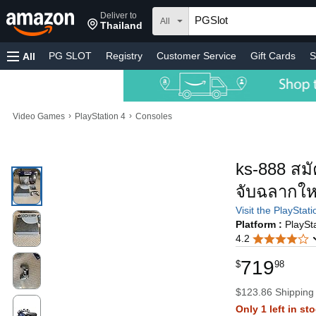
Deliver to
All
Thailand
PG SLOT
Registry
Customer Service
Gift Cards
S
All
›
›
Video Games
PlayStation 4
Consoles
ks-888 สมั
จับฉลากให
Visit the PlayStat
Platform :
PlaySt
4.2
719
$
98
$123.86 Shipping
Only 1 left in st