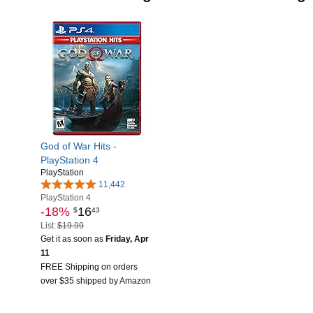
God of War Hits -
PlayStation 4
PlayStation
11,442
PlayStation 4
-18%
16
$
43
List:
$19.99
Get it as soon as
Friday, Apr
11
FREE Shipping on orders
over $35 shipped by Amazon