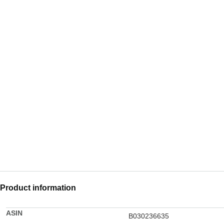
Product information
ASIN
B030236635