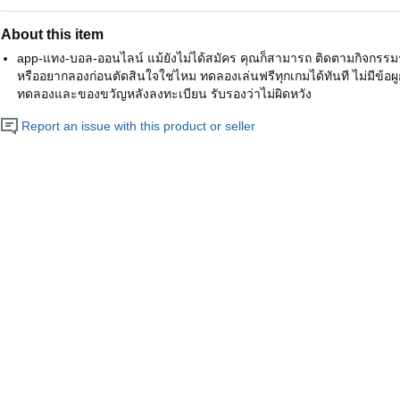
About this item
app-แทง-บอล-ออนไลน์ แม้ยังไม่ได้สมัคร คุณก็สามารถ ติดตามกิจกรรมราย
หรืออยากลองก่อนตัดสินใจใช่ไหม ทดลองเล่นฟรีทุกเกมได้ทันที ไม่มีข้อผูก
ทดลองและของขวัญหลังลงทะเบียน รับรองว่าไม่ผิดหวัง
Report an issue with this product or seller