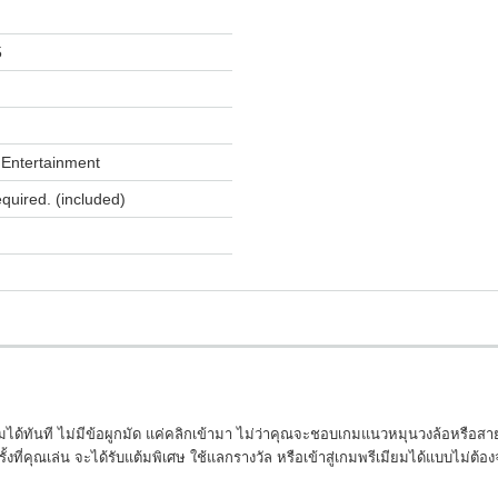
5
Entertainment
equired. (included)
้ทันที ไม่มีข้อผูกมัด แค่คลิกเข้ามา ไม่ว่าคุณจะชอบเกมแนวหมุนวงล้อหรือสายก
ั้งที่คุณเล่น จะได้รับแต้มพิเศษ ใช้แลกรางวัล หรือเข้าสู่เกมพรีเมียมได้แบบไม่ต้องจ