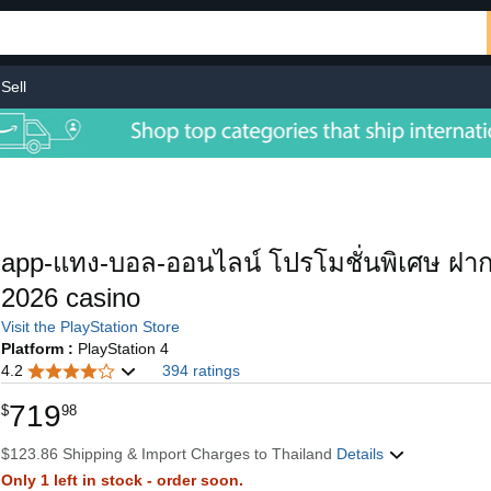
Sell
app-แทง-บอล-ออนไลน์ โปรโมชั่นพิเศษ ฝาก
2026 casino
Visit the PlayStation Store
Platform :
PlayStation 4
4.2
394 ratings
719
$
98
$123.86 Shipping & Import Charges to Thailand
Details
Only 1 left in stock - order soon.