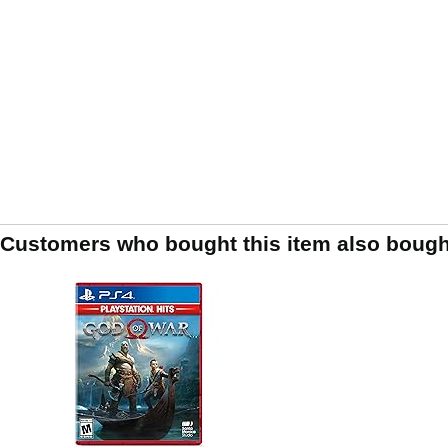
Customers who bought this item also bough