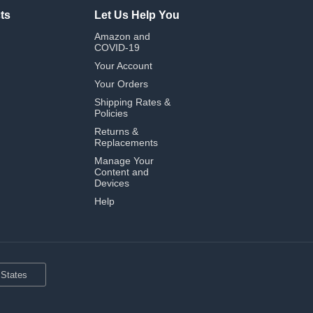
ts
Let Us Help You
Amazon and
COVID-19
Your Account
Your Orders
Shipping Rates &
Policies
Returns &
Replacements
Manage Your
Content and
Devices
Help
 States