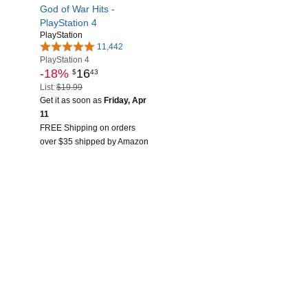
God of War Hits -
PlayStation 4
PlayStation
11,442
PlayStation 4
-18%
16
$
43
List:
$19.99
Get it as soon as
Friday, Apr
11
FREE Shipping on orders
over $35 shipped by Amazon