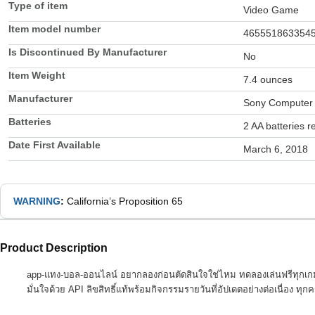
Type of item
Video Game
Item model number
465551863354
Is Discontinued By Manufacturer
No
Item Weight
7.4 ounces
Manufacturer
Sony Computer 
Batteries
2 AA batteries r
Date First Available
March 6, 2018
WARNING
:
California’s Proposition 65
Product Description
app-แทง-บอล-ออนไลน์ อยากลองก่อนตัดสินใจใช่ไหม ทดลองเล่นฟรีทุกเกมได
มั่นใจด้วย API ลิขสิทธิ์แท้พร้อมกิจกรรมรายวันที่อัปเดตอย่างต่อเนื่อง ทุกคร