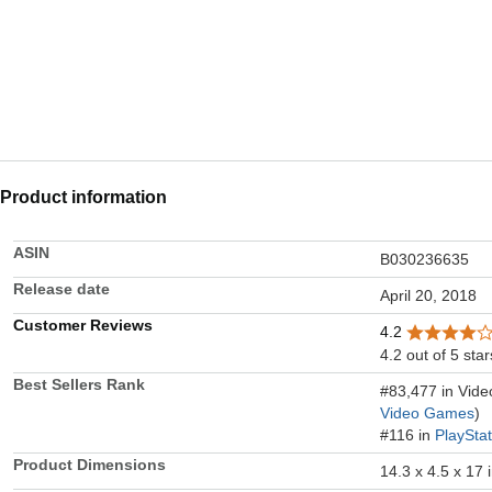
Product information
ASIN
B030236635
Release date
April 20, 2018
Customer Reviews
4.2
4.2 out of 5 star
Best Sellers Rank
#83,477 in Vid
Video Games
)
#116 in
PlaySta
Product Dimensions
14.3 x 4.5 x 17