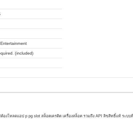
5
Entertainment
equired. (included)
ม่ต้องโหลดแอป p pg slot สล็อตเครดิต เครื่องสล็อต รวมถึง API ลิขสิทธิ์แท้ ระบบท