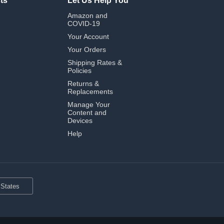
ts
Let Us Help You
Amazon and
COVID-19
Your Account
Your Orders
Shipping Rates &
Policies
Returns &
Replacements
Manage Your
Content and
Devices
Help
 States