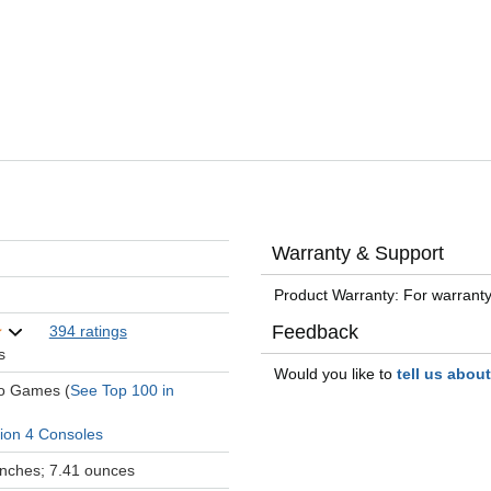
Warranty & Support
Product Warranty: For warranty
Feedback
394 ratings
s
Would you like to
tell us abou
eo Games (
See Top 100 in
tion 4 Consoles
 inches; 7.41 ounces