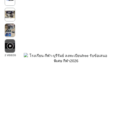
2 VIDEOS