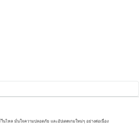
ี่ lื่นไหล มั่นใจความปลอดภัย และอัปเดตเกมใหม่ๆ อย่างต่อเนื่อง