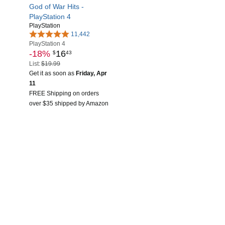
God of War Hits -
PlayStation 4
PlayStation
11,442
PlayStation 4
-18%
16
$
43
List:
$19.99
Get it as soon as
Friday, Apr
11
FREE Shipping on orders
over $35 shipped by Amazon