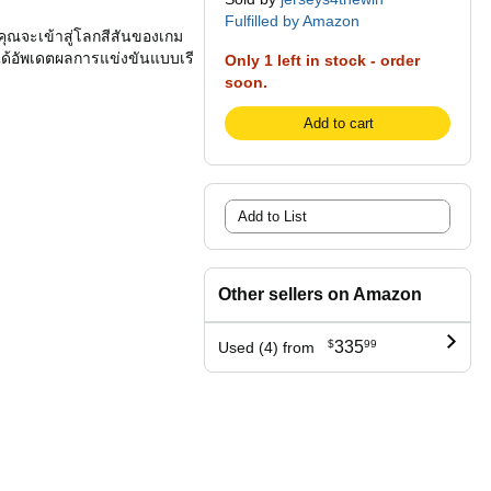
Fulfilled by Amazon
คุณจะเข้าสู่โลกสีสันของเกม
ได้อัพเดตผลการแข่งขันแบบเรี
Only 1 left in stock - order
soon.
Add to cart
Add to List
Other sellers on Amazon
$
335
99
Used (4) from