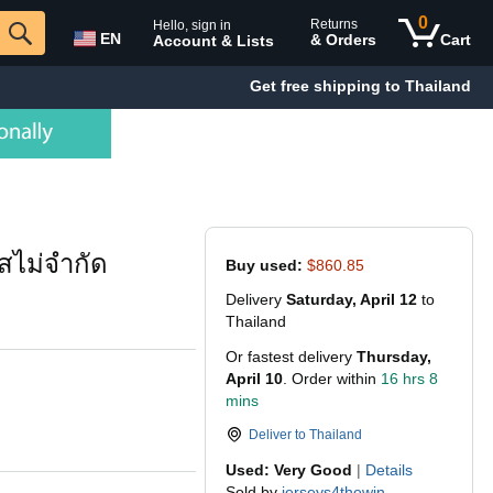
0
Returns
Hello, sign in
EN
& Orders
Cart
Account & Lists
Get free shipping to Thailand
ัสไม่จำกัด
Buy used:
$860.85
Delivery
Saturday, April 12
to
Thailand
Or fastest delivery
Thursday,
April 10
. Order within
16 hrs 8
mins
Deliver to
Thailand
Used: Very Good
|
Details
Sold by
jerseys4thewin