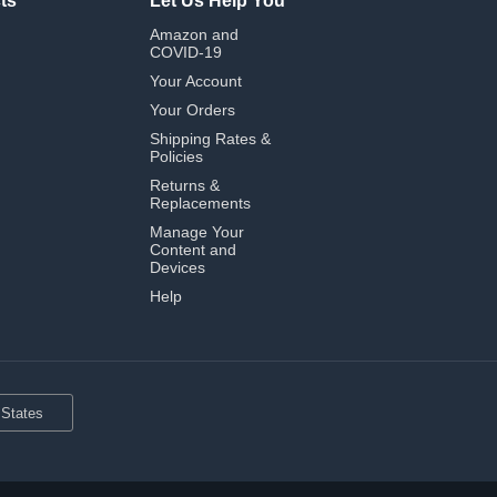
ts
Let Us Help You
Amazon and
COVID-19
Your Account
Your Orders
Shipping Rates &
Policies
Returns &
Replacements
Manage Your
Content and
Devices
Help
 States