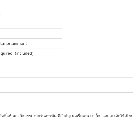
5
Entertainment
equired. (included)
ขสิทธิ์แท้ และกิจกรรมรายวันสารพัด ที่สำคัญ พอเริ่มเล่น เราก็จะแจกเครดิตให้เพียบ