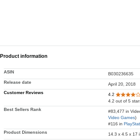
Product information
ASIN
B030236635
Release date
April 20, 2018
Customer Reviews
4.2
4.2 out of 5 star
Best Sellers Rank
#83,477 in Vid
Video Games
)
#116 in
PlaySta
Product Dimensions
14.3 x 4.5 x 17