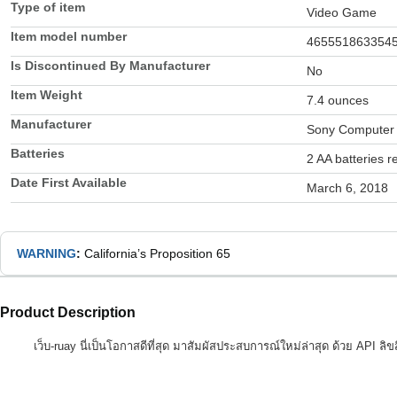
Type of item
Video Game
Item model number
465551863354
Is Discontinued By Manufacturer
No
Item Weight
7.4 ounces
Manufacturer
Sony Computer 
Batteries
2 AA batteries r
Date First Available
March 6, 2018
WARNING
:
California’s Proposition 65
Product Description
เว็บ-ruay นี่เป็นโอกาสดีที่สุด มาสัมผัสประสบการณ์ใหม่ล่าสุด ด้วย API ลิ