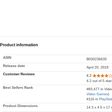
Product information
ASIN
B030236635
Release date
April 20, 2018
Customer Reviews
4.2
4.2 out of 5 star
Best Sellers Rank
#83,477 in Vid
Video Games
)
#116 in
PlaySta
Product Dimensions
14.3 x 4.5 x 17