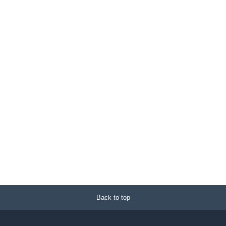
Back to top