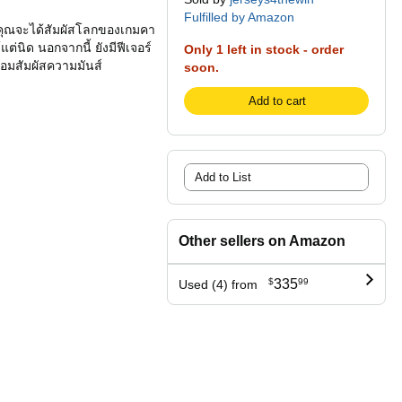
Fulfilled by Amazon
น คุณจะได้สัมผัสโลกของเกมคา
ต่นิด นอกจากนี้ ยังมีฟีเจอร์
Only 1 left in stock - order
้อมสัมผัสความมันส์
soon.
Add to cart
Add to List
Other sellers on Amazon
$
335
99
Used (4) from