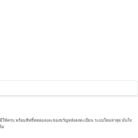
ี่มีให้ครบ พร้อมสิทธิ์ทดลองและของขวัญหลังลงทะเบียน ระบบใหม่ล่าสุด มั่นใจ
ิ่ม