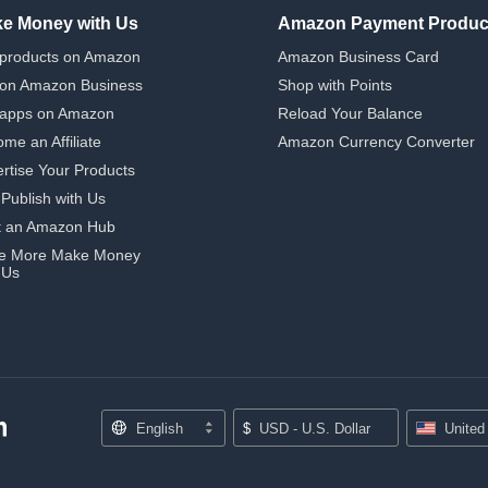
e Money with Us
Amazon Payment Produc
 products on Amazon
Amazon Business Card
 on Amazon Business
Shop with Points
 apps on Amazon
Reload Your Balance
me an Affiliate
Amazon Currency Converter
rtise Your Products
-Publish with Us
t an Amazon Hub
e More Make Money
 Us
English
$
USD - U.S. Dollar
United