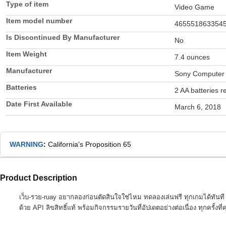
Type of item
Video Game
Item model number
465551863354
Is Discontinued By Manufacturer
No
Item Weight
7.4 ounces
Manufacturer
Sony Computer 
Batteries
2 AA batteries r
Date First Available
March 6, 2018
WARNING
:
California’s Proposition 65
Product Description
เว็บ-รวย-ruay อยากลองก่อนตัดสินใจใช่ไหม ทดลองเล่นฟรี ทุกเกมได้ทันที 
ด้วย API ลิขสิทธิ์แท้ พร้อมกิจกรรมรายวันที่อัปเดตอย่างต่อเนื่อง ทุกครั้งที