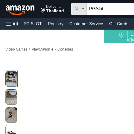
Deliver to
All
Thailand
PG SLOT
Registry
Customer Service
Gift Cards
All
›
›
Video Games
PlayStation 4
Consoles