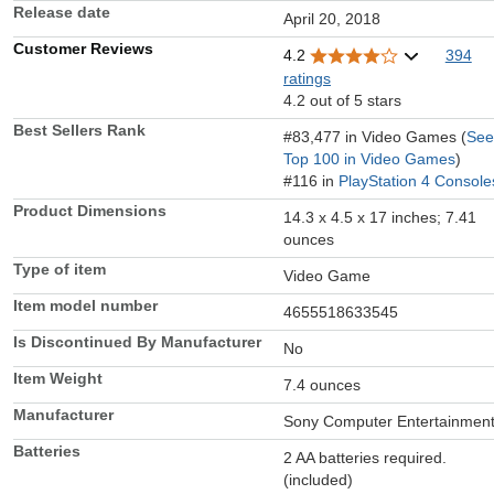
Release date
April 20, 2018
Customer Reviews
4.2
394
ratings
4.2 out of 5 stars
Best Sellers Rank
#83,477 in Video Games (
See
Top 100 in Video Games
)
#116 in
PlayStation 4 Console
Product Dimensions
14.3 x 4.5 x 17 inches; 7.41
ounces
Type of item
Video Game
Item model number
4655518633545
Is Discontinued By Manufacturer
No
Item Weight
7.4 ounces
Manufacturer
Sony Computer Entertainmen
Batteries
2 AA batteries required.
(included)