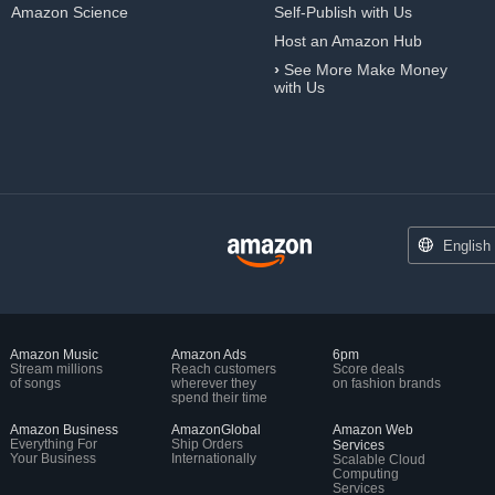
Amazon Science
Self-Publish with Us
Host an Amazon Hub
›
See More Make Money
with Us
English
Amazon Music
Amazon Ads
6pm
Stream millions
Reach customers
Score deals
of songs
wherever they
on fashion brands
spend their time
Amazon Business
AmazonGlobal
Amazon Web
Everything For
Ship Orders
Services
Your Business
Internationally
Scalable Cloud
Computing
Services