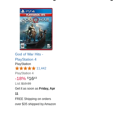
God of War Hits -
PlayStation 4
PlayStation
11,442
PlayStation 4
-18%
16
$
43
List:
$19.99
Get it as soon as
Friday, Apr
11
FREE Shipping on orders
over $35 shipped by Amazon