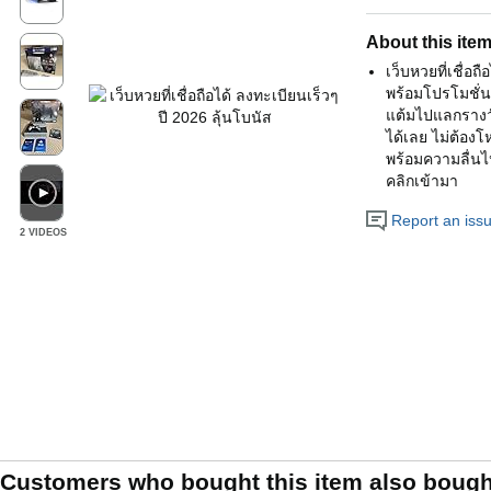
About this ite
เว็บหวยที่เชื่อถ
พร้อมโปรโมชั่น
แต้มไปแลกรางวั
ได้เลย ไม่ต้อง
พร้อมความลื่นไ
คลิกเข้ามา
Report an issue
2 VIDEOS
Customers who bought this item also bough