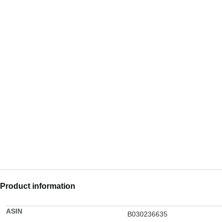
Product information
ASIN
B030236635