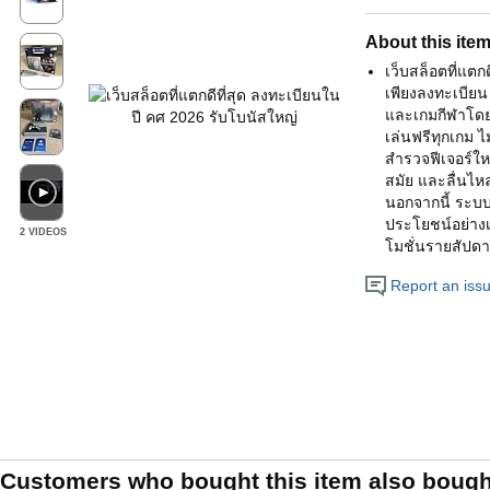
About this ite
เว็บสล็อตที่แตก
เพียงลงทะเบียน 
และเกมกีฬาโดยไ
เล่นฟรีทุกเกม 
สำรวจฟีเจอร์ให
สมัย และลื่นไห
นอกจากนี้ ระบบ
ประโยชน์อย่างเ
2 VIDEOS
โมชั่นรายสัปดาห
Report an issue
Customers who bought this item also bough