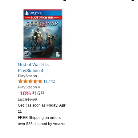
God of War Hits -
PlayStation 4
PlayStation
11,442
PlayStation 4
-18%
16
$
43
List:
$19.99
Get it as soon as
Friday, Apr
11
FREE Shipping on orders
over $35 shipped by Amazon