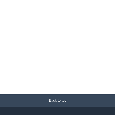
Back to top