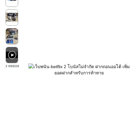
2 VIDEOS