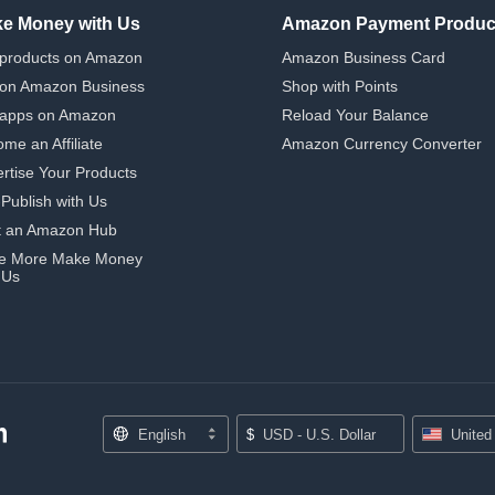
e Money with Us
Amazon Payment Produc
 products on Amazon
Amazon Business Card
 on Amazon Business
Shop with Points
 apps on Amazon
Reload Your Balance
me an Affiliate
Amazon Currency Converter
rtise Your Products
-Publish with Us
t an Amazon Hub
e More Make Money
 Us
English
$
USD - U.S. Dollar
United