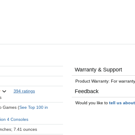
Warranty & Support
Product Warranty: For warranty
Feedback
394 ratings
s
Would you like to
tell us abou
eo Games (
See Top 100 in
tion 4 Consoles
 inches; 7.41 ounces