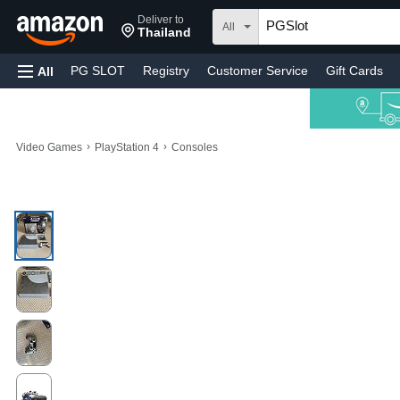
Deliver to
All
Thailand
PG SLOT
Registry
Customer Service
Gift Cards
All
›
›
Video Games
PlayStation 4
Consoles