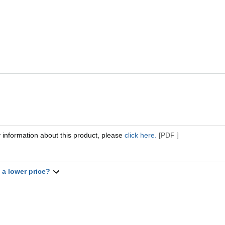
 information about this product, please
click here.
[PDF ]
t a lower price?