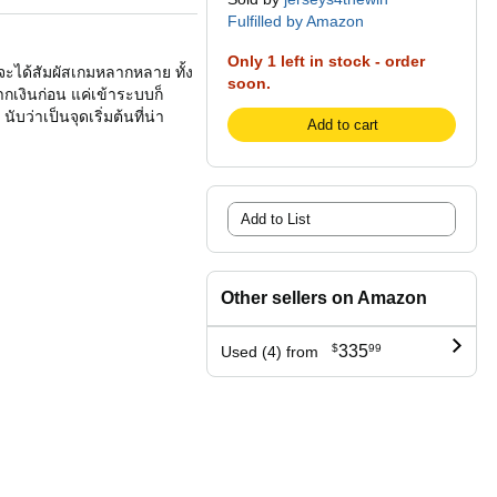
Fulfilled by Amazon
Only 1 left in stock - order
จะได้สัมผัสเกมหลากหลาย ทั้ง
soon.
ากเงินก่อน แค่เข้าระบบก็
ว่าเป็นจุดเริ่มต้นที่น่า
Add to cart
Add to List
Other sellers on Amazon
$
335
99
Used (4) from