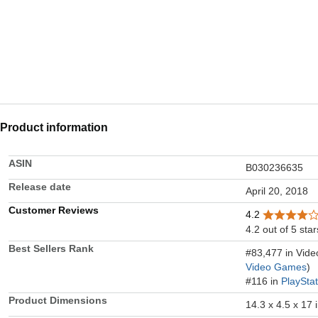
Product information
ASIN
B030236635
Release date
April 20, 2018
Customer Reviews
4.2
4.2 out of 5 star
Best Sellers Rank
#83,477 in Vid
Video Games
)
#116 in
PlaySta
Product Dimensions
14.3 x 4.5 x 17