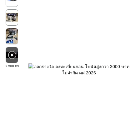
2 VIDEOS