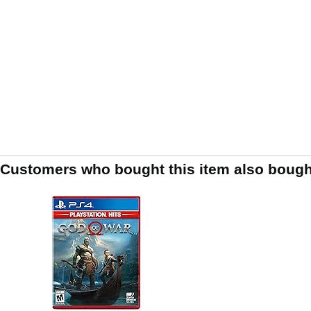
Customers who bought this item also bough