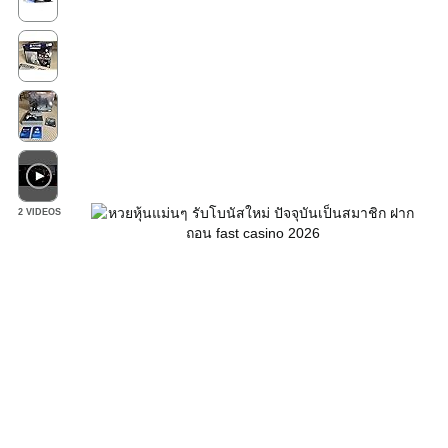
2 VIDEOS