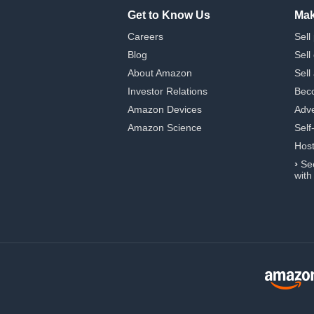
Get to Know Us
Mak
Careers
Sell
Blog
Sell
About Amazon
Sell
Investor Relations
Beco
Amazon Devices
Adve
Amazon Science
Self
Hos
›
Se
with