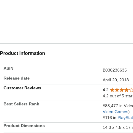
Product information
ASIN
B030236635
Release date
April 20, 2018
Customer Reviews
4.2
4.2 out of 5 star
Best Sellers Rank
#83,477 in Vid
Video Games
)
#116 in
PlaySta
Product Dimensions
14.3 x 4.5 x 17