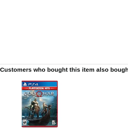
Customers who bought this item also bough