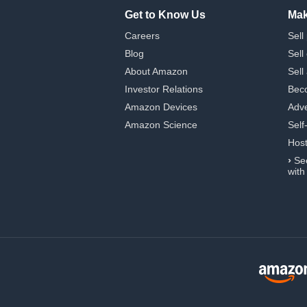
Get to Know Us
Mak
Careers
Sell
Blog
Sell
About Amazon
Sell
Investor Relations
Beco
Amazon Devices
Adve
Amazon Science
Self
Hos
›
Se
with