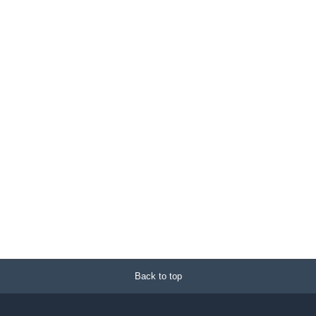
Back to top