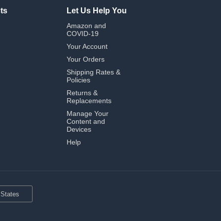
ts
Let Us Help You
Amazon and
COVID-19
Your Account
Your Orders
Shipping Rates &
Policies
Returns &
Replacements
Manage Your
Content and
Devices
Help
 States