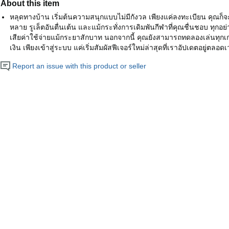
About this item
หลุดทางบ้าน เริ่มต้นความสนุกแบบไม่มีกังวล เพียงแค่ลงทะเบียน คุณก็
หลาย รูเล็ตอันตื่นเต้น และแม้กระทั่งการเดิมพันกีฬาที่คุณชื่นชอบ ทุกอย่
เสียค่าใช้จ่ายแม้กระยาสักบาท นอกจากนี้ คุณยังสามารถทดลองเล่นทุกเ
เงิน เพียงเข้าสู่ระบบ แค่เริ่มสัมผัสฟีเจอร์ใหม่ล่าสุดที่เราอัปเดตอยู่ตลอด
Report an issue with this product or seller