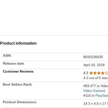
Product information
ASIN
B030236635
Release date
April 20, 2018
Customer Reviews
4.2
4.2 out of 5 star
Best Sellers Rank
#83,477 in Vid
Video Games
)
#116 in
PlaySta
Product Dimensions
14.3 x 4.5 x 17