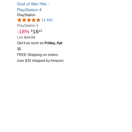
God of War Hits -
PlayStation 4
PlayStation
11,442
PlayStation 4
-18%
16
$
43
List:
$19.99
Get it as soon as
Friday, Apr
11
FREE Shipping on orders
over $35 shipped by Amazon