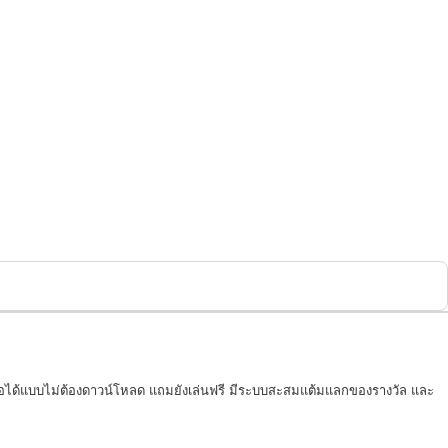
อถือได้แบบไม่ต้องดาวน์โหลด แถมยังเล่นฟรี มีระบบสะสมแต้มแลกของรางวัล และ