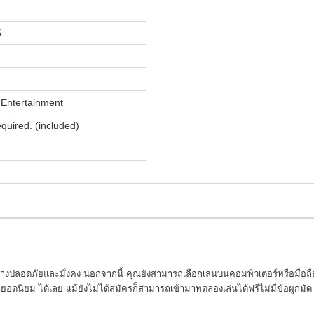
5
Entertainment
equired. (included)
กมอย่างปลอดภัยและมั่งคง นอกจากนี้ คุณยังสามารถเลือกเล่นบนคอมพิวเตอร์หรือมื
อดนิยม ได้เลย แม้ยังไม่ได้สมัครก็สามารถเข้ามาทดลองเล่นได้ฟรีไม่มีข้อผูกมัด