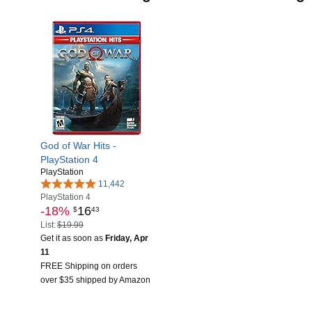
God of War Hits -
PlayStation 4
PlayStation
11,442
PlayStation 4
-18%
16
$
43
List:
$19.99
Get it as soon as
Friday, Apr
11
FREE Shipping on orders
over $35 shipped by Amazon