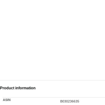
Product information
ASIN
B030236635