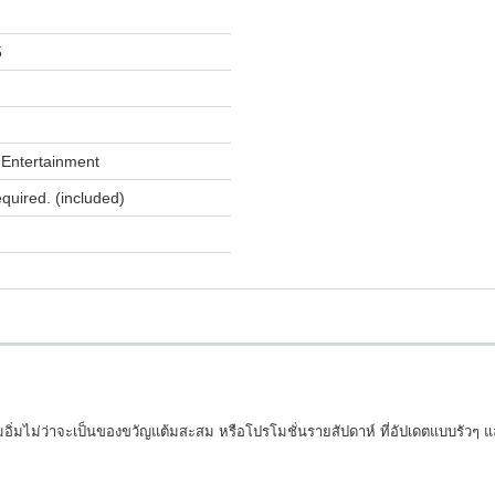
5
Entertainment
equired. (included)
อิ่มไม่ว่าจะเป็นของขวัญแต้มสะสม หรือโปรโมชั่นรายสัปดาห์ ที่อัปเดตแบบรัวๆ 