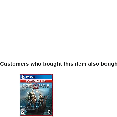
Customers who bought this item also bough