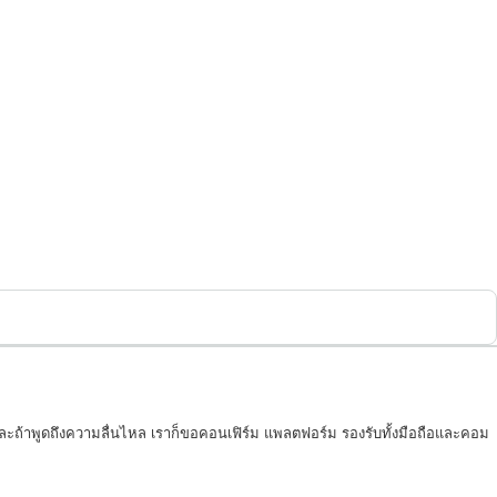
และถ้าพูดถึงความลื่นไหล เราก็ขอคอนเฟิร์ม แพลตฟอร์ม รองรับทั้งมือถือและคอม