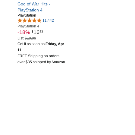
God of War Hits -
PlayStation 4
PlayStation
11,442
PlayStation 4
-18%
16
$
43
List:
$19.99
Get it as soon as
Friday, Apr
11
FREE Shipping on orders
over $35 shipped by Amazon