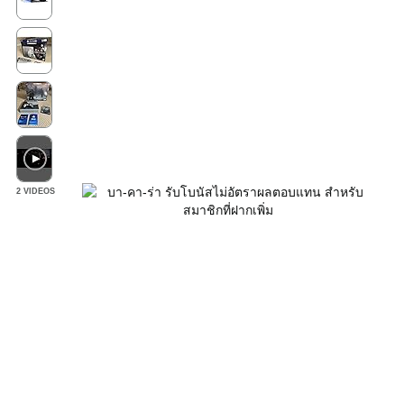
2 VIDEOS