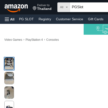
Deliver to
All
Thailand
PG SLOT
Registry
Customer Service
Gift Cards
All
›
›
Video Games
PlayStation 4
Consoles