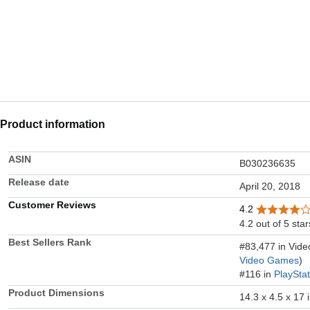
Product information
ASIN
B030236635
Release date
April 20, 2018
Customer Reviews
4.2
4.2 out of 5 star
Best Sellers Rank
#83,477 in Vid
Video Games
)
#116 in
PlaySta
Product Dimensions
14.3 x 4.5 x 17