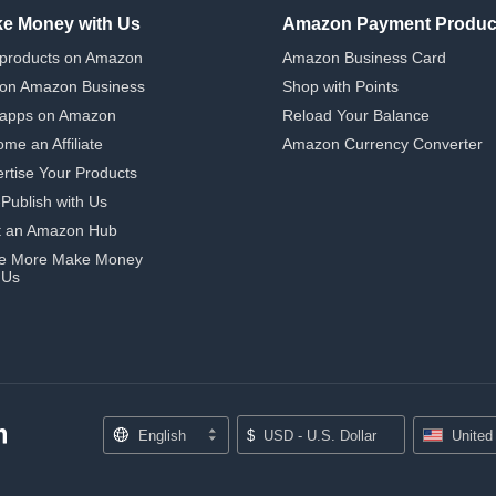
e Money with Us
Amazon Payment Produc
 products on Amazon
Amazon Business Card
 on Amazon Business
Shop with Points
 apps on Amazon
Reload Your Balance
me an Affiliate
Amazon Currency Converter
rtise Your Products
-Publish with Us
t an Amazon Hub
e More Make Money
 Us
English
$
USD - U.S. Dollar
United