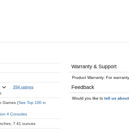
Warranty & Support
Product Warranty: For warranty
Feedback
394 ratings
s
Would you like to
tell us abou
eo Games (
See Top 100 in
tion 4 Consoles
 inches; 7.41 ounces