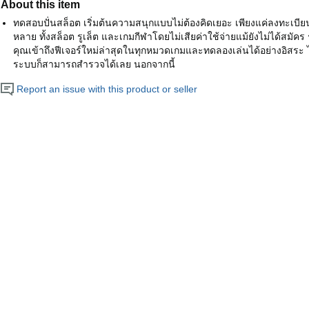
About this item
ทดสอบปั่นสล็อต เริ่มต้นความสนุกแบบไม่ต้องคิดเยอะ เพียงแค่ลงทะเบี
หลาย ทั้งสล็อต รูเล็ต และเกมกีฬาโดยไม่เสียค่าใช้จ่ายแม้ยังไม่ได้สมั
คุณเข้าถึงฟีเจอร์ใหม่ล่าสุดในทุกหมวดเกมและทดลองเล่นได้อย่างอิสระ ไ
ระบบก็สามารถสำรวจได้เลย นอกจากนี้
Report an issue with this product or seller