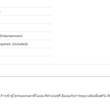
5
Entertainment
equired. (included)
้าวเข้าสู่โลกของเกมคาสิโนและกีฬาแบบฟรี อิ่มเอมกับการหมุนวงล้อสล็อตPG สัมผัส