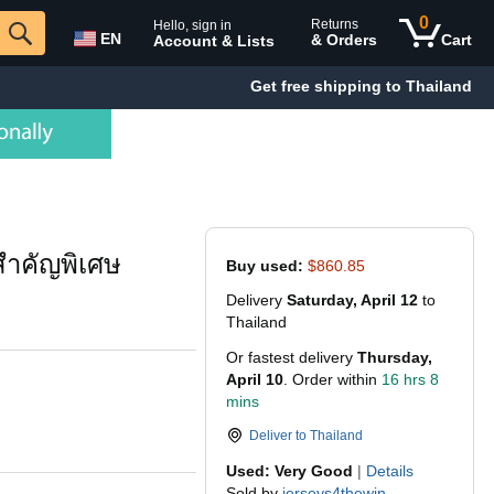
0
Returns
Hello, sign in
EN
& Orders
Cart
Account & Lists
Get free shipping to Thailand
สําคัญพิเศษ
Buy used:
$860.85
Delivery
Saturday, April 12
to
Thailand
Or fastest delivery
Thursday,
April 10
. Order within
16 hrs 8
mins
Deliver to
Thailand
Used: Very Good
|
Details
Sold by
jerseys4thewin