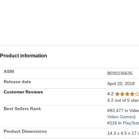
Product information
ASIN
B030236635
Release date
April 20, 2018
Customer Reviews
4.2
4.2 out of 5 star
Best Sellers Rank
#83,477 in Vid
Video Games
)
#116 in
PlaySta
Product Dimensions
14.3 x 4.5 x 17