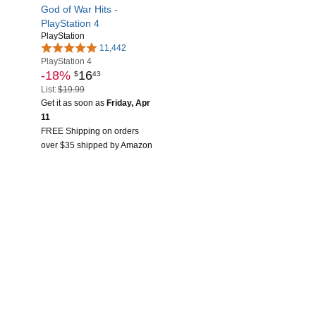
God of War Hits -
PlayStation 4
PlayStation
11,442
PlayStation 4
-18%
16
$
43
List:
$19.99
Get it as soon as
Friday, Apr
11
FREE Shipping on orders
over $35 shipped by Amazon