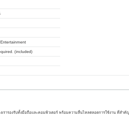
5
Entertainment
equired. (included)
ารองรับทั้งมือถือและคอมพิวเตอร์ พร้อมความลื่นไหลตลอดการใช้งาน ที่สำคัญคือ 