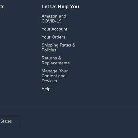
ts
Let Us Help You
Amazon and
COVID-19
Your Account
Your Orders
Shipping Rates &
Policies
Returns &
Replacements
Manage Your
Content and
Devices
Help
 States