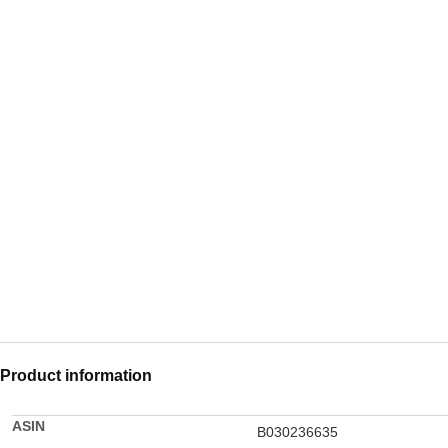
Product information
ASIN
B030236635