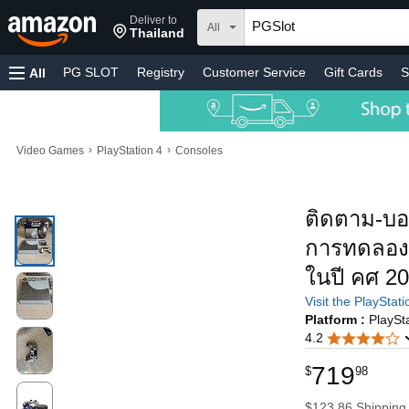
Deliver to
All
Thailand
PG SLOT
Registry
Customer Service
Gift Cards
S
All
›
›
Video Games
PlayStation 4
Consoles
ติดตาม-บอ
การทดลองอั
ในปี คศ 2
Visit the PlayStat
Platform :
PlaySt
4.2
719
$
98
$123.86 Shipping