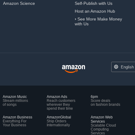
Amazon Science
Self-Publish with Us
Host an Amazon Hub
›
See More Make Money
with Us
English
Amazon Music
Amazon Ads
6pm
Stream millions
Reach customers
Score deals
of songs
wherever they
on fashion brands
spend their time
Amazon Business
AmazonGlobal
Amazon Web
Everything For
Ship Orders
Services
Your Business
Internationally
Scalable Cloud
Computing
Services