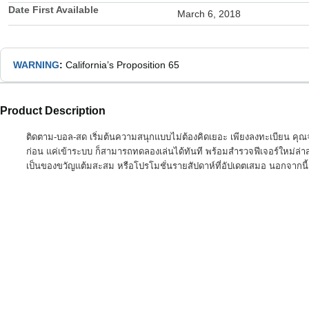
Date First Available
March 6, 2018
WARNING
:
California’s Proposition 65
Product Description
ติดตาม-บอล-สด เริ่มต้นความสนุกแบบไม่ต้องคิดเยอะ เพียงลงทะเบียน คุณจะ
ก่อน แค่เข้าระบบ ก็สามารถทดลองเล่นได้ทันที พร้อมสำรวจฟีเจอร์ใหม่ล่า
เป็นของขวัญแต้มสะสม หรือโปรโมชั่นรายสัปดาห์ที่อัปเดตเสมอ นอกจากนี้ ยั