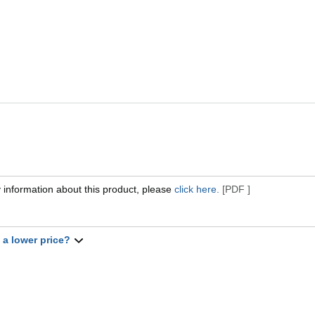
 information about this product, please
click here.
[PDF ]
t a lower price?