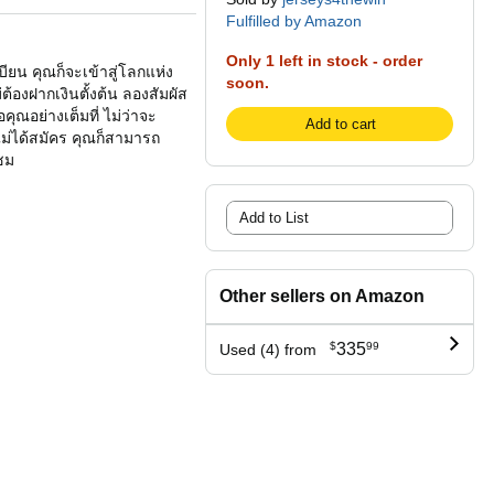
Fulfilled by Amazon
Only 1 left in stock - order
ยน คุณก็จะเข้าสู่โลกแห่ง
soon.
ต้องฝากเงินตั้งต้น ลองสัมผัส
ุณอย่างเต็มที่ ไม่ว่าจะ
Add to cart
ม่ได้สมัคร คุณก็สามารถ
มชม
Add to List
Other sellers on Amazon
$
335
99
Used (4) from