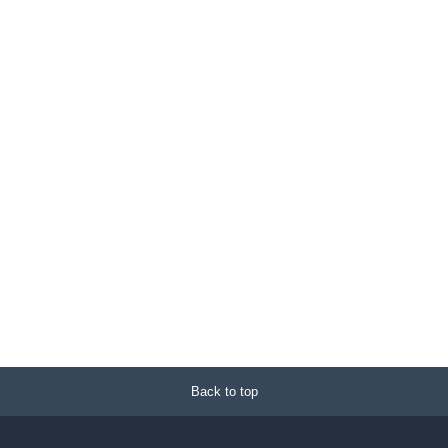
Back to top