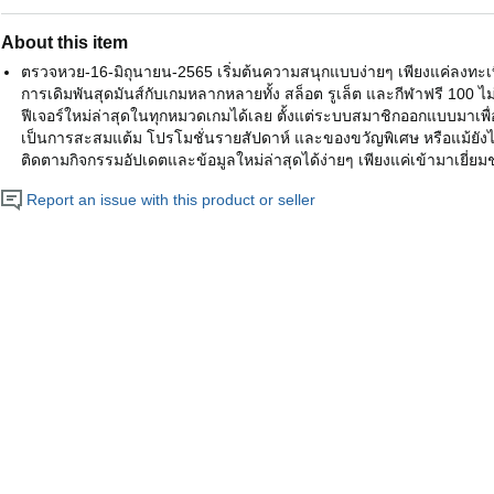
About this item
ตรวจหวย-16-มิถุนายน-2565 เริ่มต้นความสนุกแบบง่ายๆ เพียงแค่ลงทะเบี
การเดิมพันสุดมันส์กับเกมหลากหลายทั้ง สล็อต รูเล็ต และกีฬาฟรี 100 ไม่
ฟีเจอร์ใหม่ล่าสุดในทุกหมวดเกมได้เลย ตั้งแต่ระบบสมาชิกออกแบบมาเพื่อค
เป็นการสะสมแต้ม โปรโมชั่นรายสัปดาห์ และของขวัญพิเศษ หรือแม้ยังไ
ติดตามกิจกรรมอัปเดตและข้อมูลใหม่ล่าสุดได้ง่ายๆ เพียงแค่เข้ามาเยี่ย
Report an issue with this product or seller