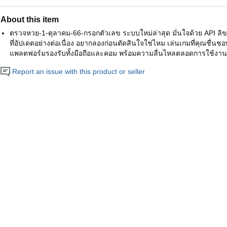
About this item
ตรวจหวย-1-ตุลาคม-66-กรอกตัวเลข ระบบใหม่ล่าสุด มั่นใจด้วย API ลิขส
ที่อัปเดตอย่างต่อเนื่อง อยากลองก่อนตัดสินใจใช่ไหม เล่นเกมที่คุณชื่นช
แพลตฟอร์มรองรับทั้งมือถือและคอม พร้อมความลื่นไหลตลอดการใช้งาน
Report an issue with this product or seller