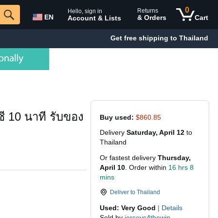
0
Returns
Hello, sign in
EN
& Orders
Cart
Account & Lists
Get free shipping to Thailand
ี 10 นาที รับของ
Buy used:
$860.85
Delivery
Saturday, April 12
to
Thailand
Or fastest delivery
Thursday,
April 10
. Order within
16 hrs 8
mins
Deliver to
Thailand
Used: Very Good
|
Details
Sold by
jerseys4thewin