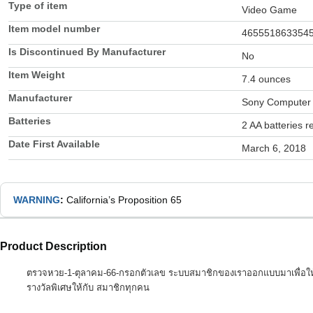
Type of item
Video Game
Item model number
465551863354
Is Discontinued By Manufacturer
No
Item Weight
7.4 ounces
Manufacturer
Sony Computer 
Batteries
2 AA batteries r
Date First Available
March 6, 2018
WARNING
:
California’s Proposition 65
Product Description
ตรวจหวย-1-ตุลาคม-66-กรอกตัวเลข ระบบสมาชิกของเราออกแบบมาเพื่อให้คุณ
รางวัลพิเศษให้กับ สมาชิกทุกคน