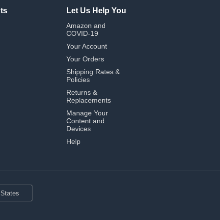
ts
Let Us Help You
Amazon and
COVID-19
Your Account
Your Orders
Shipping Rates &
Policies
Returns &
Replacements
Manage Your
Content and
Devices
Help
 States