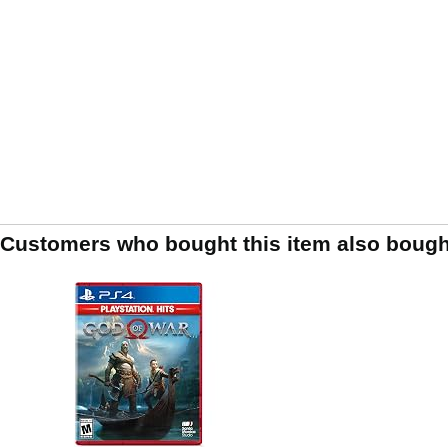
Customers who bought this item also bough