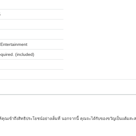
5
Entertainment
equired. (included)
เข้าถึงสิทธิประโยชน์อย่างเต็มที่ นอกจากนี้ คุณจะได้รับของขวัญเป็นแต้มสะสม