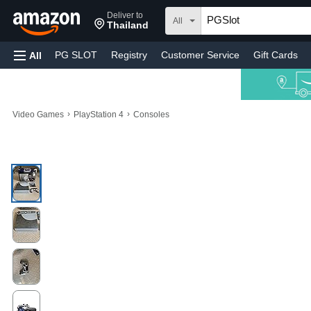
Deliver to
All
Thailand
PG SLOT
Registry
Customer Service
Gift Cards
All
›
›
Video Games
PlayStation 4
Consoles