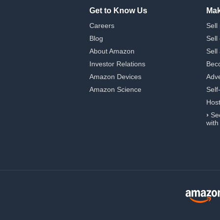
Get to Know Us
Mak
Careers
Sell
Blog
Sell
About Amazon
Sell
Investor Relations
Beco
Amazon Devices
Adve
Amazon Science
Self
Hos
›
Se
with