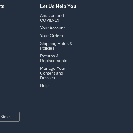
ts
Let Us Help You
Amazon and
COVID-19
Your Account
Your Orders
Shipping Rates &
Policies
Returns &
Replacements
Manage Your
Content and
Devices
Help
 States