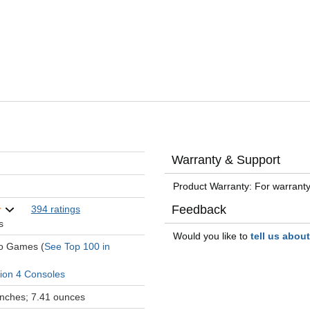
Warranty & Support
Product Warranty: For warranty
Feedback
394 ratings
s
Would you like to
tell us abou
eo Games (
See Top 100 in
tion 4 Consoles
 inches; 7.41 ounces