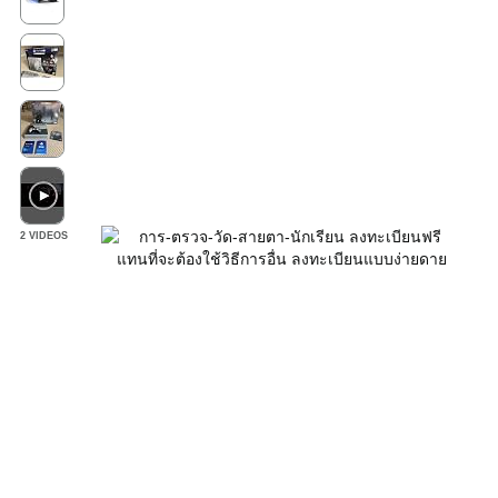
2 VIDEOS