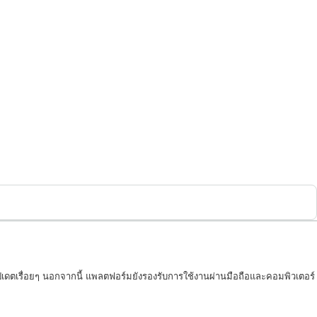
ปเดตเรื่อยๆ นอกจากนี้ แพลตฟอร์มยังรองรับการใช้งานผ่านมือถือและคอมพิวเตอร์